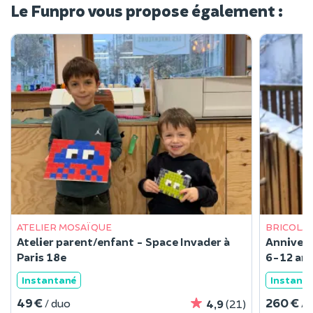
Le Funpro vous propose également :
ATELIER MOSAÏQUE
BRICOLA
Atelier parent/enfant - Space Invader à
Annivers
Paris 18e
6-12 ans
Instantané
Instant
49 €
260 €
/ duo
/ 
4,9
(21)