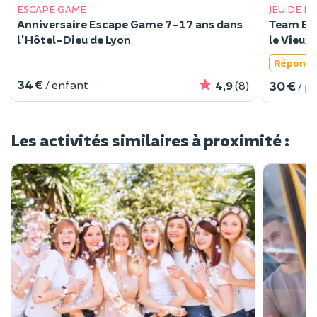
ESCAPE GAME
JEU DE PI
Anniversaire Escape Game 7-17 ans dans
Team Bu
l'Hôtel-Dieu de Lyon
le Vieux
Réponse
34 €
/ enfant
30 €
4,9
(8)
/ p
Les activités similaires à proximité :