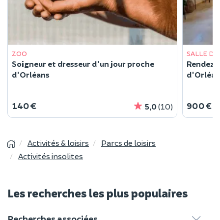
ZOO
SALLE DE
Soigneur et dresseur d'un jour proche
Rendez-v
d'Orléans
d'Orléa
140 €
900 €
/
5,0
(10)
Activités & loisirs
Parcs de loisirs
Activités insolites
Les recherches les plus populaires
Recherches associées