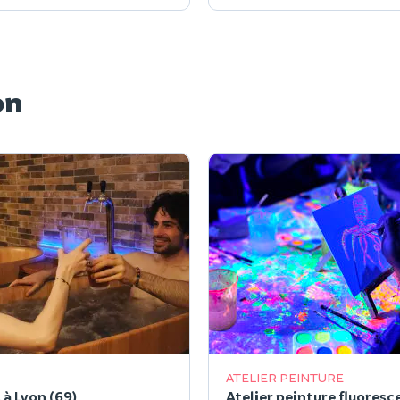
on
ATELIER PEINTURE
 à Lyon (69)
Atelier peinture fluoresc