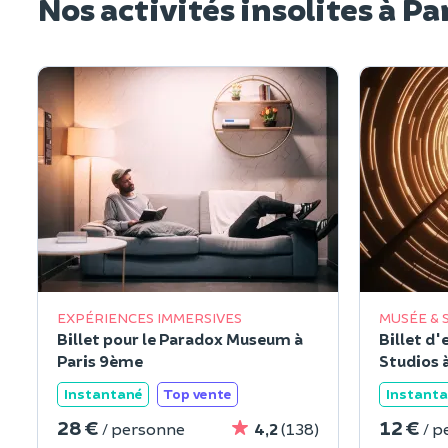
Nos activités insolites à Pa
EXPÉRIENCES IMMERSIVES
MUSÉE & 
Billet pour le Paradox Museum à
Billet d'
Paris 9ème
Studios 
Instantané
Top vente
Instant
28 €
12 €
/ personne
4,2
(138)
/ p