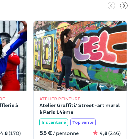
RE
ATELIER PEINTURE
flerie à
Atelier Graffiti/ Street-art mural
à Paris 14ème
Instantané
Top vente
55 €
4,8
(170)
/ personne
4,8
(246)