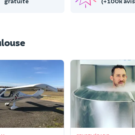
gratuite
(+100k avis
ulouse