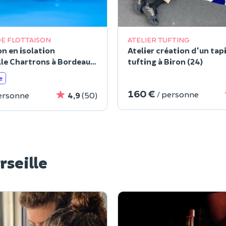
E FLOTTAISON
ATELIER TUFTING
on en isolation
Atelier création d'un tap
lle Chartrons à Bordeaux
tufting à Biron (24)
e
160 €
/ personne
ersonne
4,9
(50)
rseille