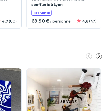
soufflerie à Lyon
Top vente
69,90 €
4,7
(80)
/ personne
4,8
(47)