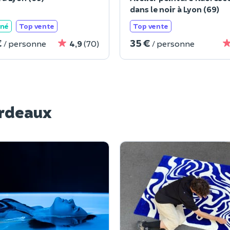
dans le noir à Lyon (69)
ané
Top vente
Top vente
€
35 €
/ personne
4,9
(70)
/ personne
ordeaux