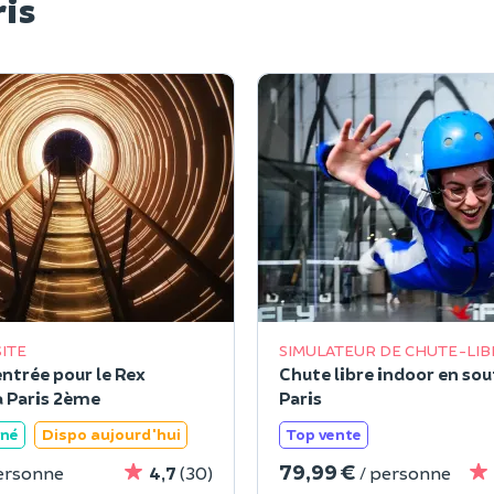
ris
SITE
SIMULATEUR DE CHUTE-LIB
entrée pour le Rex
Chute libre indoor en souf
à Paris 2ème
Paris
ané
Dispo aujourd'hui
Top vente
79,99 €
ersonne
4,7
(30)
/ personne