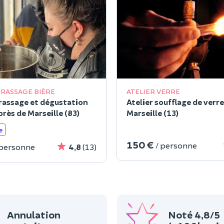
BRASSAGE BIÈRE
ATELIER VERRE
brassage et dégustation
Atelier soufflage de verre
près de Marseille (83)
Marseille (13)
e
150 €
/ personne
 personne
4,8
(13)
Annulation
Noté 4,8/5