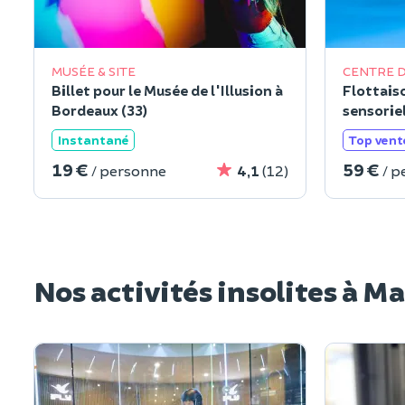
MUSÉE & SITE
CENTRE D
Billet pour le Musée de l'Illusion à
Flottais
Bordeaux (33)
sensorie
(33)
Instantané
Top vent
19 €
59 €
/ personne
4,1
(12)
/ p
Nos activités insolites à Ma