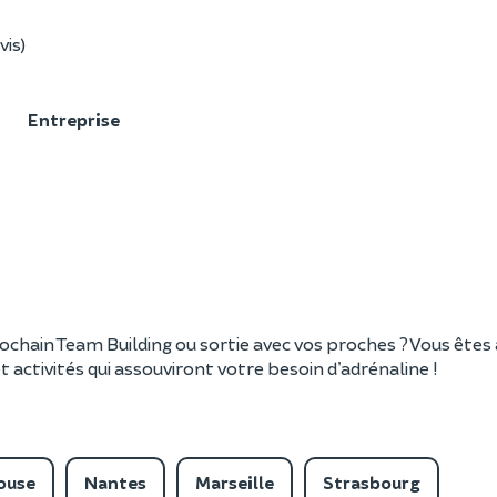
vis)
F
Entreprise
rochain Team Building ou sortie avec vos proches ? Vous êtes 
 activités qui assouviront votre besoin d’adrénaline !
ouse
Nantes
Marseille
Strasbourg