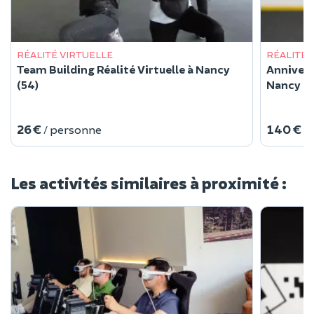
RÉALITÉ VIRTUELLE
RÉALITÉ 
Team Building Réalité Virtuelle à Nancy
Annivers
(54)
Nancy (5
26 €
140 €
/ personne
/
Les activités similaires à proximité :