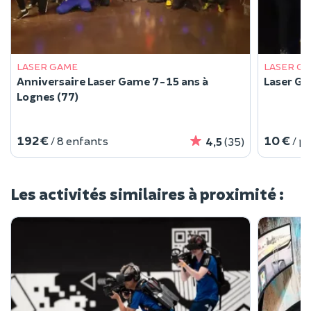
LASER GAME
LASER G
Anniversaire Laser Game 7-15 ans à
Laser Ga
Lognes (77)
192 €
10 €
/ 8 enfants
/ p
4,5
(35)
Les activités similaires à proximité :