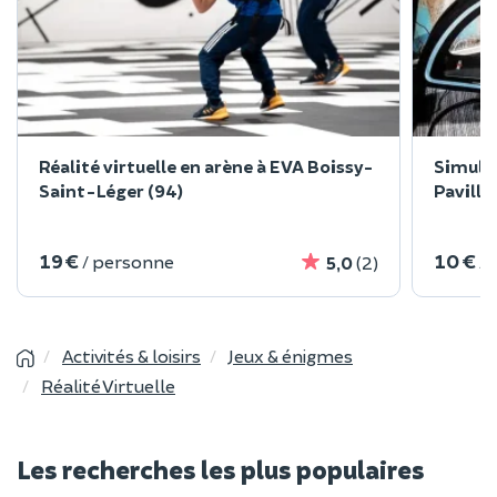
Réalité virtuelle en arène à EVA Boissy-
Simulat
Saint-Léger (94)
Pavillo
19 €
10 €
/ personne
/
5,0
(2)
Activités & loisirs
Jeux & énigmes
Réalité Virtuelle
Les recherches les plus populaires