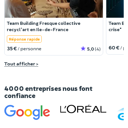
Team Building Fresque collective
Team Bui
recycl'art en Ile-de-France
crise"
Réponse rapide
60 €
/ p
35 €
/ personne
5,0
(4)
Tout afficher >
4000 entreprises nous font
confiance