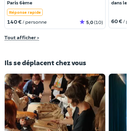
Paris 6ème
dans le 
Réponse rapide
60 €
/ p
140 €
/ personne
5,0
(10)
Tout afficher >
Ils se déplacent chez vous