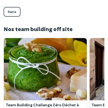
Paris
Nos team building off site
Team Building Challenge Zéro Déchet à
Team Bui