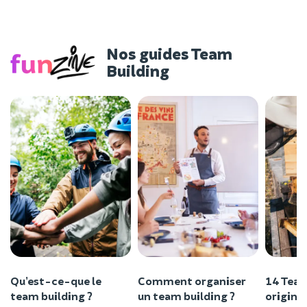
Nos guides Team
Building
Qu’est-ce-que le
Comment organiser
14 Team
team building ?
un team building ?
originau