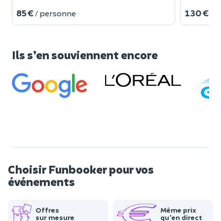
85 €
130 €
/ personne
/ 
Ils s’en souviennent encore
Choisir Funbooker pour vos
événements
Offres
Même prix
sur mesure
qu'en direct