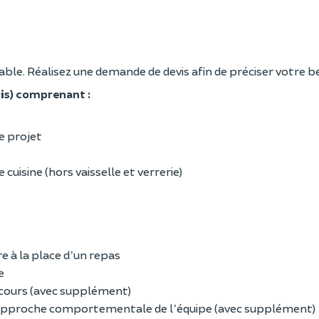
ble. Réalisez une demande de devis afin de préciser votre b
ris) comprenant :
de projet
cuisine (hors vaisselle et verrerie)
e à la place d
un repas
’
e
 cours (avec supplément)
pproche comportementale de l
équipe (avec supplément)
’