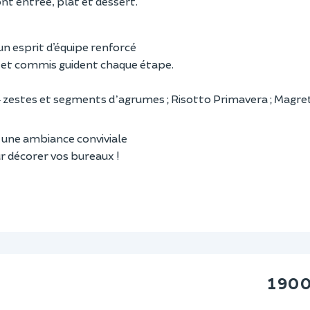
nt entrée, plat et dessert.
n esprit d’équipe renforcé
 et commis guident chaque étape.
zestes et segments d
agrumes ; Risotto Primavera ; Magre
–
’
une ambiance conviviale
r décorer vos bureaux !
1 90