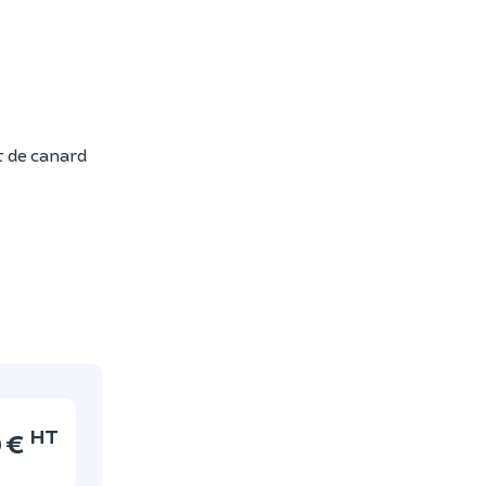
t de canard
HT
0 €