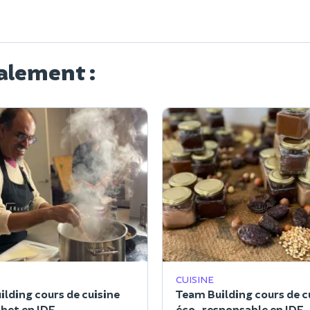
alement :
CUISINE
lding cours de cuisine
Team Building cours de c
het en IDF
éco-responsable en IDF