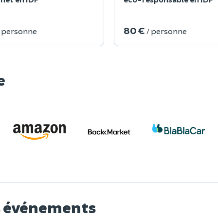
80 €
/ personne
/ personne
e
os événements