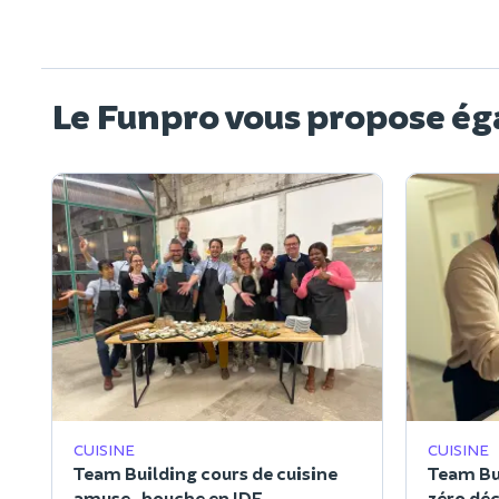
Le Funpro vous propose ég
CUISINE
CUISINE
Team Building cours de cuisine
Team Bui
amuse-bouche en IDF
zéro déc