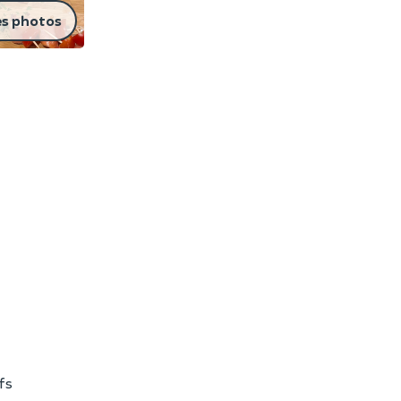
es photos
fs