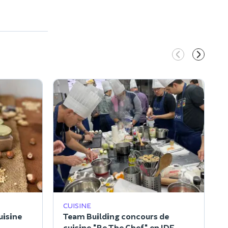
CUISINE
uisine
Team Building concours de
cuisine "Be The Chef" en IDF