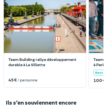
Team Building rallye développement
Team Bu
durable à La Villette
à Paris
Restau
45 €
/ personne
100 €
Ils s’en souviennent encore