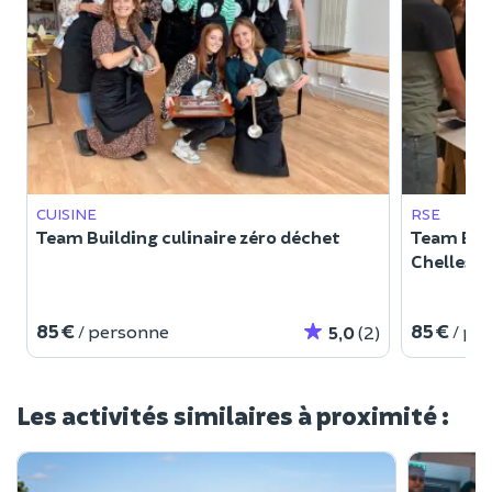
CUISINE
RSE
Team Building culinaire zéro déchet
Team Buil
Chelles (
85 €
85 €
/ personne
/ pe
5,0
(2)
Les activités similaires à proximité :