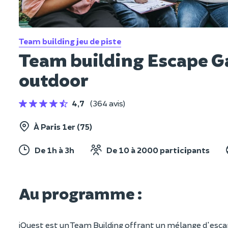
Team building jeu de piste
Team building Escape 
outdoor
4,7
(364 avis)
À Paris 1er (75)
De 1h à 3h
De 10 à 2000 participants
Au programme :
iQuest est un Team Building offrant un mélange d'escap