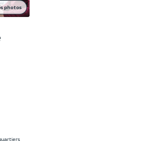
es photos
e
quartiers