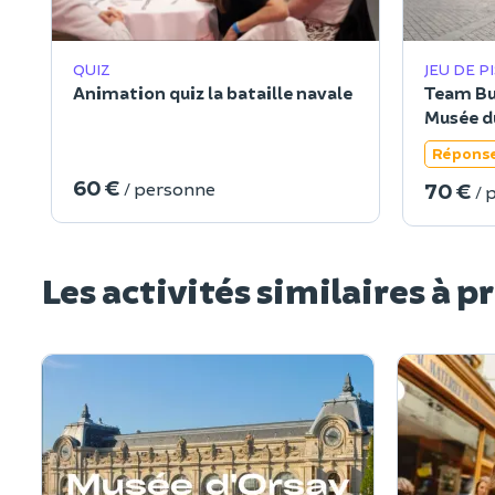
QUIZ
JEU DE P
Animation quiz la bataille navale
Team Bui
Musée du
Réponse
60 €
70 €
/ personne
/ 
Les activités similaires à p