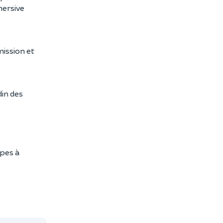
mersive
mission et
din des
ipes à