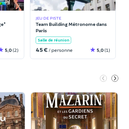
JEU DE PISTE
ge"
Team Building Métronome dans
Paris
Salle de réunion
45 €
5,0
(2)
/ personne
5,0
(1)