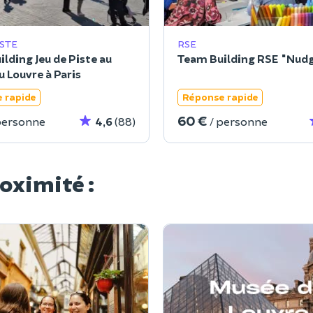
ISTE
RSE
lding Jeu de Piste au
Team Building RSE "Nud
 Louvre à Paris
 rapide
Réponse rapide
60 €
personne
4,6
(88)
/ personne
roximité :