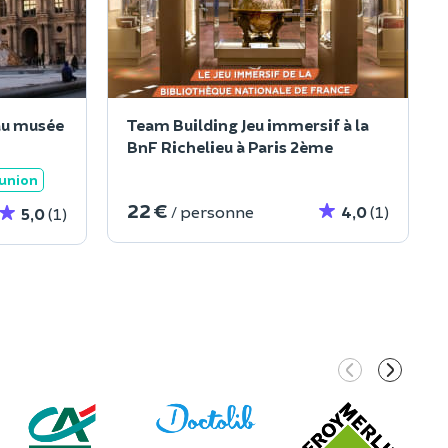
au musée
Team Building Jeu immersif à la
BnF Richelieu à Paris 2ème
éunion
22 €
/ personne
4,0
(1)
5,0
(1)