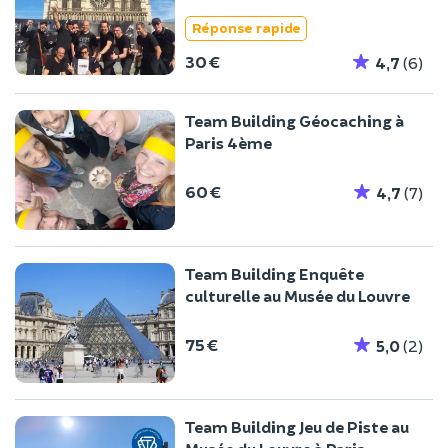
Réponse rapide
30 €
4,7
(6)
Team Building Géocaching à
Paris 4ème
60 €
4,7
(7)
Team Building Enquête
culturelle au Musée du Louvre
75 €
5,0
(2)
Team Building Jeu de Piste au