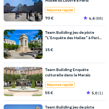
Musée du Louvre à Paris
Réponse rapide
70 €
4,6
(88)
Team Building jeu de piste
"L'Enquête des Halles" à Paris
1er
15 €
Team Building Enquête
culturelle dans le Marais
Réponse rapide
55 €
5,0
(1)
Team Building jeu de piste