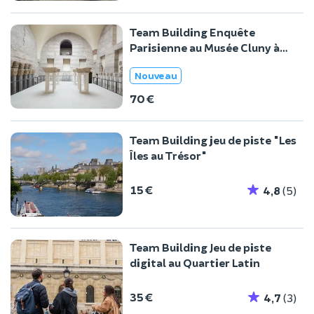
Team Building Enquête
Parisienne au Musée Cluny à
Paris
Nouveau
70 €
Team Building jeu de piste "Les
Îles au Trésor"
15 €
4,8
(5)
Team Building Jeu de piste
digital au Quartier Latin
35 €
4,7
(3)