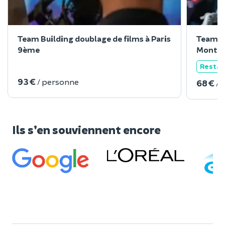
Team Building doublage de films à Paris
Team Bu
9ème
Montreu
Restau
93 €
/ personne
68 €
/ 
Ils s’en souviennent encore