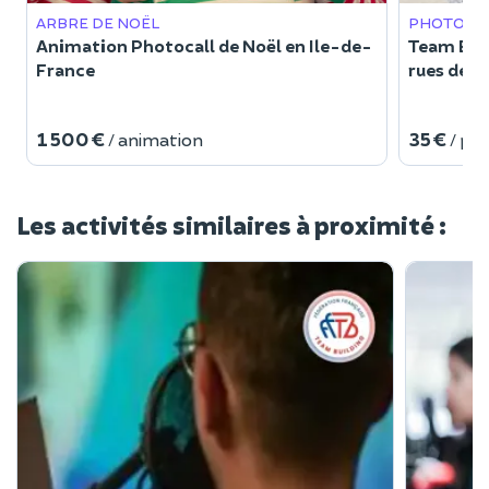
ARBRE DE NOËL
PHOTO
Animation Photocall de Noël en Ile-de-
Team Buil
France
rues de P
1 500 €
35 €
/ animation
/ pe
Les activités similaires à proximité :