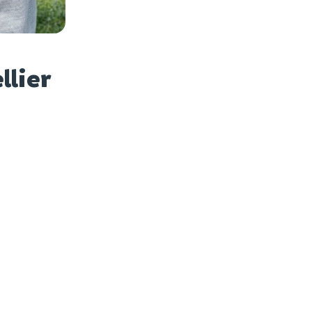
es photos
llier