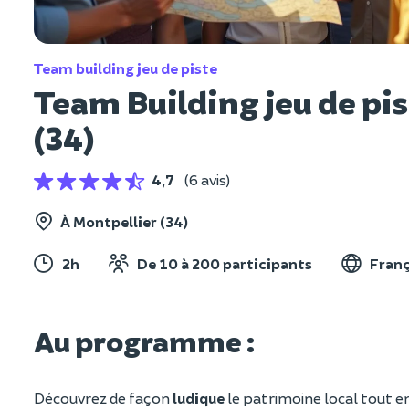
Team building jeu de piste
Team Building jeu de pis
(34)
4,7
(6 avis)
À Montpellier (34)
2h
De 10 à 200 participants
Franç
Au programme :
Découvrez de façon
ludique
le patrimoine local tout e