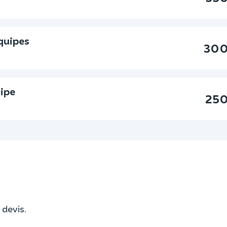
équipes
300
uipe
250
 devis.