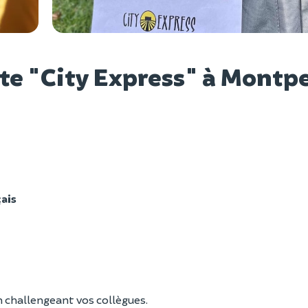
Voir l
te "City Express" à Montpe
ais
n challengeant vos collègues.