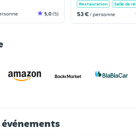
Restauration
Salle de r
53 €
personne
5,0
(5)
/ personne
e
os événements