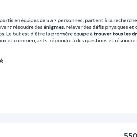
répartis en équipes de 5 à 7 personnes, partent à la recherche
doivent résoudre des
énigmes
, relever des
défis
physiques et 
s. Le but est d'être la première équipe à
trouver tous les d
s locaux et commerçants, répondre à des questions et résoudr
.
 ⭐
550