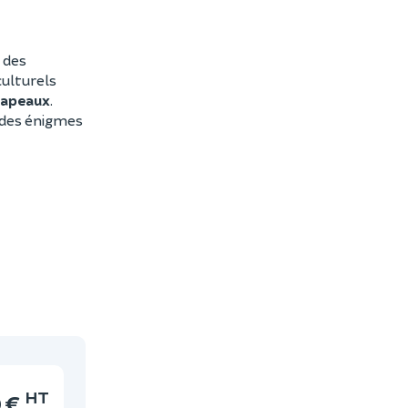
 des
culturels
rapeaux
.
e des énigmes
HT
 €