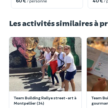
60 €
40 €
/ personne
/ 
Les activités similaires à p
Team Building Rallye street-art à
Team Bui
Montpellier (34)
gourmand