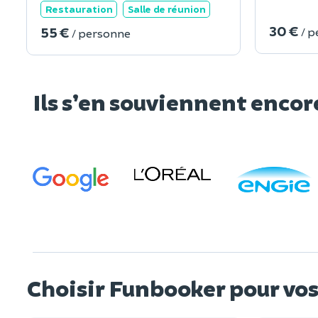
Restauration
Salle de réunion
30 €
55 €
/ 
/ personne
Ils s’en souviennent encor
Choisir Funbooker pour v