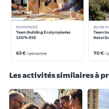
OLYMPIADES
JEU DE P
Team Building Ecolympiades
Team bui
100% RSE
NaturQu
Calanqu
63 €
70 €
/ personne
/ 
Les activités similaires à p