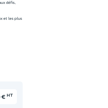
ux défis,
x et les plus
HT
0 €