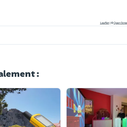
Leaflet
|
©
OpenStre
alement :