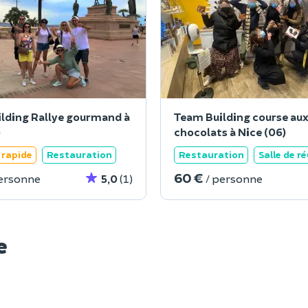
lding Rallye gourmand à
Team Building course au
)
chocolats à Nice (06)
rapide
Restauration
Restauration
Salle de r
60 €
personne
5,0
(1)
/ personne
e