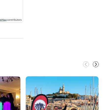
etMap
contributors