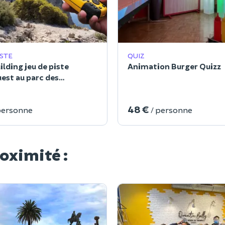
ISTE
QUIZ
lding jeu de piste
Animation Burger Quizz
est au parc des
es
48 €
personne
/ personne
roximité :