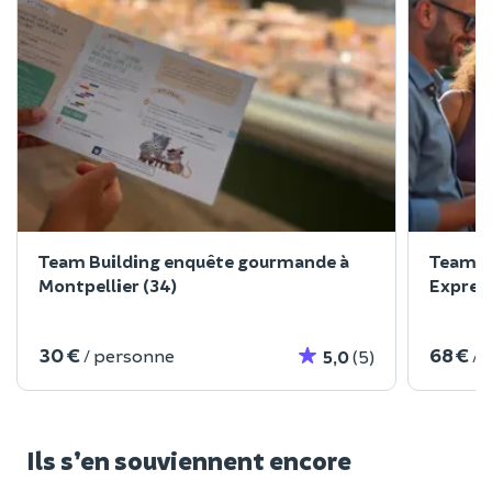
Team Building enquête gourmande à
Team Bu
Montpellier (34)
Express
30 €
68 €
/ personne
/ 
5,0
(5)
Ils s’en souviennent encore