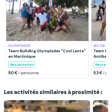
OLYMPIADES
JEU DE PI
Team Building Olympiades "Cool Lanta"
Team buil
en Martinique
Antibes
Restauration
Restaura
50 €
53 €
/ personne
/ pe
Les activités similaires à proximité :