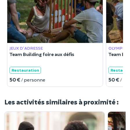
JEUX D'ADRESSE
OLYMPIAD
Team Building foire aux défis
Team Buil
Restauration
Restaura
50 €
50 €
/ personne
/ pe
Les activités similaires à proximité :