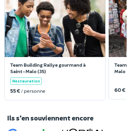
Team Building Rallye gourmand à
Team Bu
Saint-Malo (35)
Malo (3
Restauration
60 €
/
55 €
/ personne
Ils s’en souviennent encore