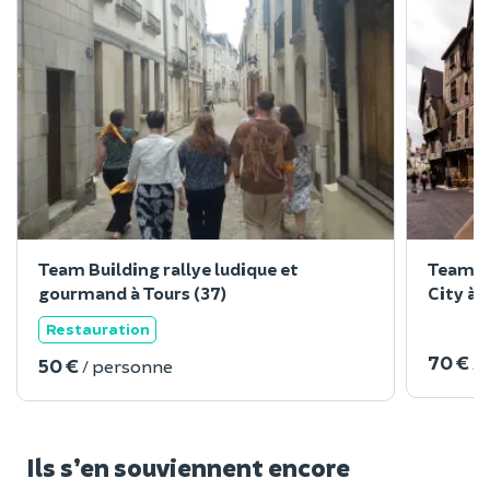
Team Building rallye ludique et
Team Bu
gourmand à Tours (37)
City à 
Restauration
70 €
/
50 €
/ personne
Ils s’en souviennent encore