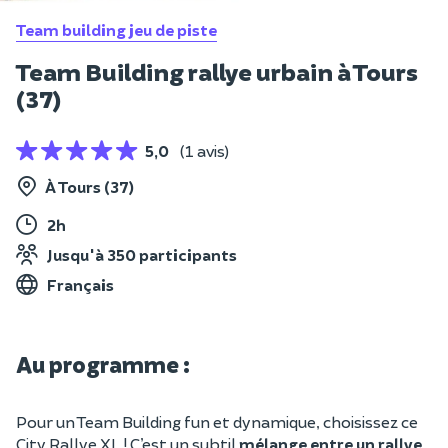
Team building jeu de piste
Team Building rallye urbain à Tours
(37)
5,0
(1 avis)
À Tours (37)
2h
Jusqu'à 350 participants
Français
Au programme :
Pour un Team Building fun et dynamique, choisissez ce
City Rallye XL ! C’est un subtil
mélange entre un rallye