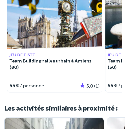
JEU DE PISTE
JEU DE PI
Team Building rallye urbain à Amiens
Team Buil
(80)
(50)
55 €
55 €
/ personne
/ pe
5,0
(1)
Les activités similaires à proximité :