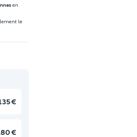
onnes
en
galement le
135 €
180 €