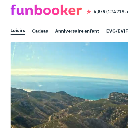
4,8/5
(124 719 a
Loisirs
Cadeau
Anniversaire enfant
EVG/EVJ