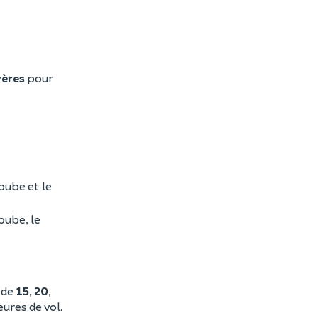
ères
pour
oube et le
oube, le
 de
15, 20,
ures de vol.