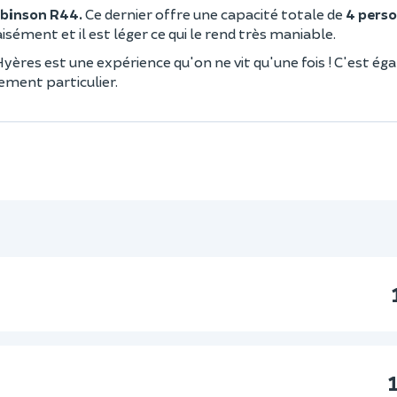
binson R44.
Ce dernier
offre une capacité totale de
4 pers
isément et il est léger ce qui le rend très maniable.
à Hyères est une expérience qu'on ne vit qu'une fois ! C'est é
nement particulier.