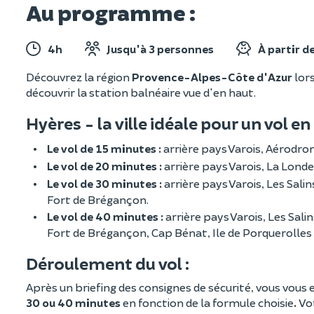
Au programme :
4h
Jusqu'à 3 personnes
À partir d
Découvrez la région
Provence-Alpes-Côte d'Azur
lor
découvrir la station balnéaire vue d'en haut.
Hyères - la ville idéale pour un vol e
Le vol de 15 minutes :
arrière pays Varois, Aérodro
Le vol de 20 minutes :
arrière pays Varois, La Lond
Le vol de 30 minutes :
arrière pays Varois, Les Sal
Fort de Brégançon.
Le vol de 40 minutes :
arrière pays Varois, Les Sal
Fort de Brégançon, Cap Bénat, Ile de Porquerolles e
Déroulement du vol :
Après un briefing des consignes de sécurité, vous vous 
30 ou 40 minutes
en fonction de la formule choisie
.
Vo