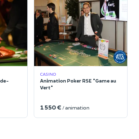
CASINO
-de-
Animation Poker RSE "Game au
Vert"
1 550 €
/ animation