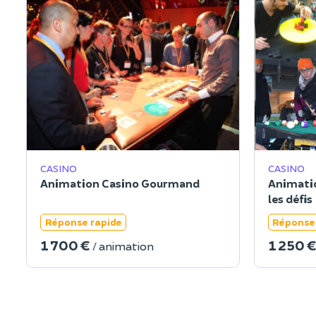
CASINO
CASINO
Animation Casino Gourmand
Animatio
les défis
Réponse rapide
Réponse
1 700 €
1 250 
/ animation