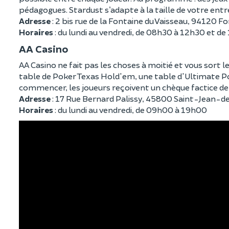
pédagogues. Stardust s’adapte à la taille de votre entr
Adresse
: 2 bis rue de la Fontaine du Vaisseau, 94120 F
Horaires
: du lundi au vendredi, de 08h30 à 12h30 et d
AA Casino
AA Casino ne fait pas les choses à moitié et vous sort l
table de Poker Texas Hold'em, une table d'Ultimate Pok
commencer, les joueurs reçoivent un chèque factice de
Adresse
: 17 Rue Bernard Palissy, 45800 Saint-Jean-
Horaires
: du lundi au vendredi, de 09h00 à 19h00