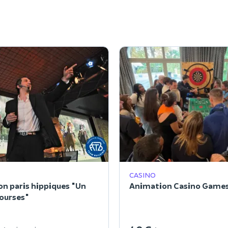
CASINO
n paris hippiques "Un
Animation Casino Game
Courses"