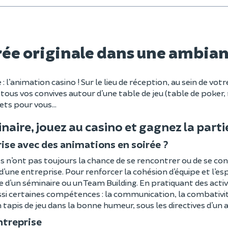
rée originale dans une ambian
l’animation casino ! Sur le lieu de réception, au sein de votr
ous vos convives autour d’une table de jeu (table de poker, r
ts pour vous...
aire, jouez au casino et gagnez la partie
se avec des animations en soirée ?
n’ont pas toujours la chance de se rencontrer ou de se conna
é d’une entreprise. Pour renforcer la cohésion d’équipe et l’e
ue d’un séminaire ou un Team Building. En pratiquant des acti
i certaines compétences : la communication, la combativité 
 un tapis de jeu dans la bonne humeur, sous les directives d’
ntreprise