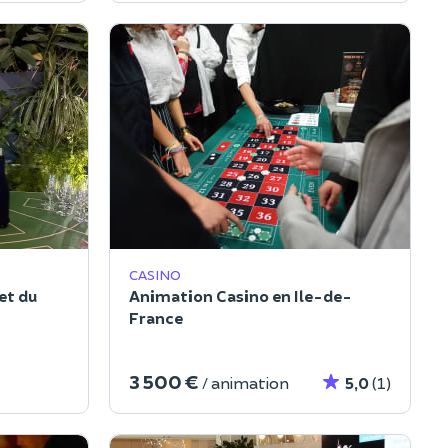
CASINO
et du
Animation Casino en Ile-de-
France
3 500 €
/ animation
5,0
(1)