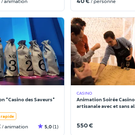
€
40 €
/ animation
/ personne
CASINO
n "Casino des Saveurs"
Animation Soirée Casino
artisanale avec et sans a
 rapide
550 €
€
/ animation
5,0
(1)