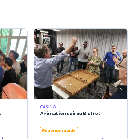
CASINO
s
Animation soirée Bistrot
Réponse rapide