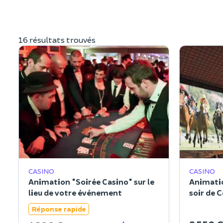
16 résultats trouvés
CASINO
CASINO
Animation "Soirée Casino" sur le
Animatio
lieu de votre événement
soir de 
Réponse rapide