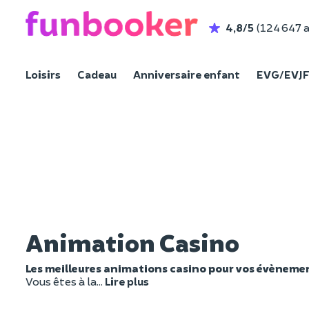
4,8/5
(124 647 a
Loisirs
Cadeau
Anniversaire enfant
EVG/EVJ
Animation Casino
Les meilleures animations casino pour vos évènemen
Vous êtes à la
...
Lire plus