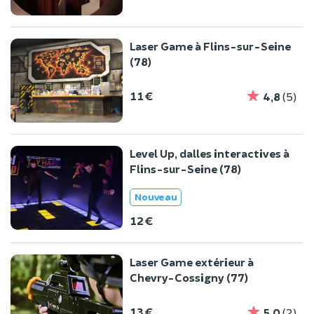
Laser Game à Flins-sur-Seine
(78)
11 €
4,8
(5)
Level Up, dalles interactives à
Flins-sur-Seine (78)
Nouveau
12 €
Laser Game extérieur à
Chevry-Cossigny (77)
13 €
5,0
(2)