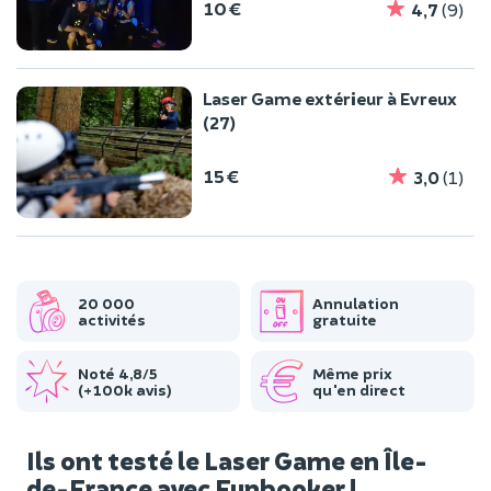
10 €
4,7
(9)
Laser Game extérieur à Evreux
(27)
15 €
3,0
(1)
20 000
Annulation
activités
gratuite
Noté 4,8/5
Même prix
(+100k avis)
qu'en direct
Ils ont testé le Laser Game en Île-
de-France avec Funbooker !