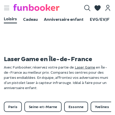
Toggle
navigation
Loisirs
Cadeau
Anniversaire enfant
EVG/EVJF
Laser Game en Île-de-France
Avec Funbooker, réservez votre partie de
Laser Game
en Île-
de-France au meilleur prix. Comparez les centres pour des
parties endiablées. En équipe, affrontez vos adversaires muni
d’un pistolet laser à capteur infrarouge. Idéal à faire pour un
anniversaire enfant.
Paris
Seine-et-Marne
Essonne
Yvelines