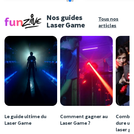
Nos guides
Tous nos
Laser Game
articles
Le guide ultime du
Comment gagner au
Combie
Laser Game
Laser Game ?
dure un
laser g