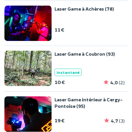
Laser Game à Achères (78)
11 €
Laser Game à Coubron (93)
Instantané
10 €
4,0
(2)
Laser Game intérieur à Cergy-
Pontoise (95)
19 €
4,7
(3)