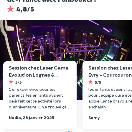
4,8/5
Session chez Laser Game
Session chez Lase
Evolution Lognes &
Evry - Courcouro
Brétigny
5/5
5/5
1 er experience pour les
les enfants étaient ra
parents, les enfants avaient
pour l équipe qui a été
déjà fait cette activité lors
accueillante bravo a r
d'anniversaire. On a trouvé ça
anchalah
super la salle est top sur
Nadia, 28 janvier 2025
Samy
plusieurs niveaux on a passé un
très bon moment à refaire