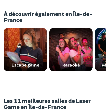
À découvrir également en Île-de-
France
Escape game
Karaoké
Parc
Les 11 meilleures salles de Laser
Game en Île-de-France