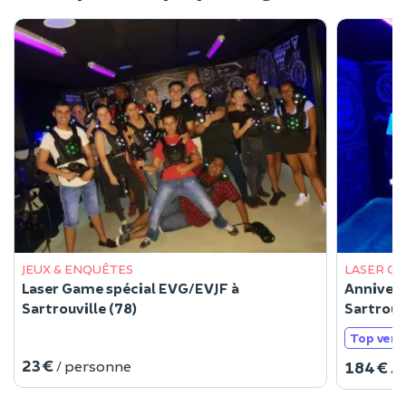
JEUX & ENQUÊTES
LASER G
Laser Game spécial EVG/EVJF à
Annivers
Sartrouville (78)
Sartrouvi
Top vent
23 €
/ personne
184 €
/ 