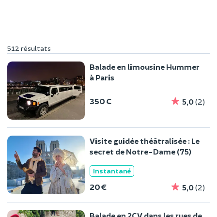
512 résultats
Balade en limousine Hummer
à Paris
350 €
5,0
(2)
Visite guidée théâtralisée : Le
secret de Notre-Dame (75)
Instantané
20 €
5,0
(2)
Balade en 2CV dans les rues de