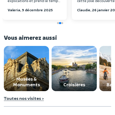
explications et prend le temps
cette jolie découverte
d’écouter nos remarques et
du crime👍On espère 
Valeria, 9 décembre 2025
Claudie, 26 janvier 2
nos questions. C’était
découvrir de nouvelles
absolument formidable ! Je
vous recommande cette
activité.
Vous aimerez aussi
Musées &
Monuments
Croisières
Bal
Toutes nos visites >