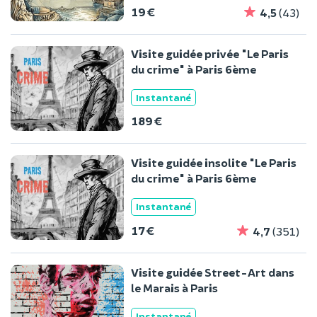
19 €
4,5
(43)
Visite guidée privée "Le Paris
du crime" à Paris 6ème
Instantané
189 €
Visite guidée insolite "Le Paris
du crime" à Paris 6ème
Instantané
17 €
4,7
(351)
Visite guidée Street-Art dans
le Marais à Paris
Instantané