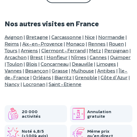
Nos autres visites en France
Avignon
|
Bretagne
|
Carcassonne
|
Nice
|
Normandie
|
Reims
|
Aix-en-Provence
|
Monaco
|
Rennes
|
Rouen
|
Tours
|
Amiens
|
Clermont-Ferrand
|
Metz
|
Perpignan
|
Arcachon
|
Brest
|
Honfleur
|
Nîmes
|
Cannes
|
Quimper
|
Toulon
|
Blois
|
Concarneau
|
Deauville
|
Limoges
|
Vannes
|
Besançon
|
Grasse
|
Mulhouse
|
Antibes
|
Île-
de-France
|
Orléans
|
Biarritz
|
Grenoble
|
Côte d'Azur
|
Nancy
|
Locronan
|
Saint-Etienne
20 000
Annulation
activités
gratuite
Noté 4,8/5
Même prix
(+100k avis)
qu'en direct