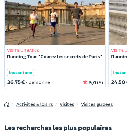
VISITE URBAINE
VISITE U
Running Tour "Courez les secrets de Paris"
Running T
Instantané
Instant
36,75 €
24,50 €
/ personne
5,0
(5)
Activités & loisirs
Visites
Visites guidées
Les recherches les plus populaires