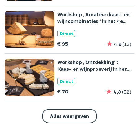
Workshop „Amateur: kaas- en
wijncombinaties“ in het 4e
arrondissement van Parijs
Direct
€ 95
4,9
(13)
Workshop „Ontdekking“:
Kaas- en wijnproeverij in het
4e arrondissement van Parijs
Direct
€ 70
4,8
(52)
Alles weergeven