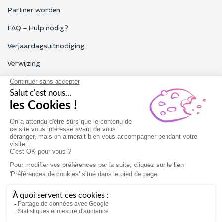
Partner worden
FAQ – Hulp nodig?
Verjaardagsuitnodiging
Verwijzing
Alle Funbooker-beoordelingen
Particulieren, bedrijven, professionals
Onze klantenservice is geopend van maandag tot vrijdag van
9.00 tot 18.00 uur
Contact opnemen
Algemene voorwaarden