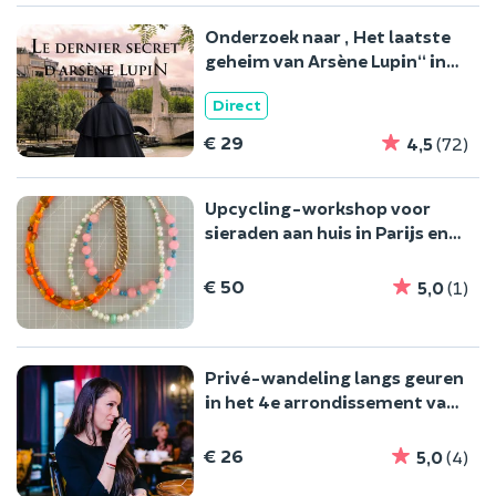
Onderzoek naar „Het laatste
geheim van Arsène Lupin“ in
Parijs
Direct
€ 29
4,5
(72)
Upcycling-workshop voor
sieraden aan huis in Parijs en
de regio Île-de-France
€ 50
5,0
(1)
Privé-wandeling langs geuren
in het 4e arrondissement van
Parijs
€ 26
5,0
(4)