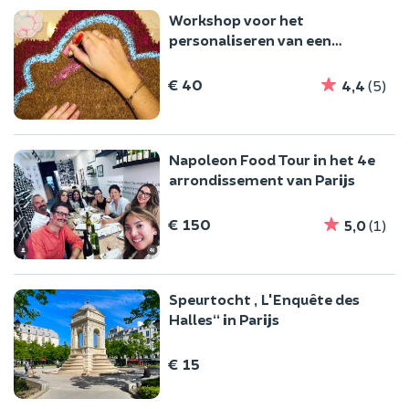
Workshop voor het
personaliseren van een
deurmat in het 4e
arrondissement van Parijs
€ 40
4,4
(5)
Napoleon Food Tour in het 4e
arrondissement van Parijs
€ 150
5,0
(1)
Speurtocht „L'Enquête des
Halles“ in Parijs
€ 15