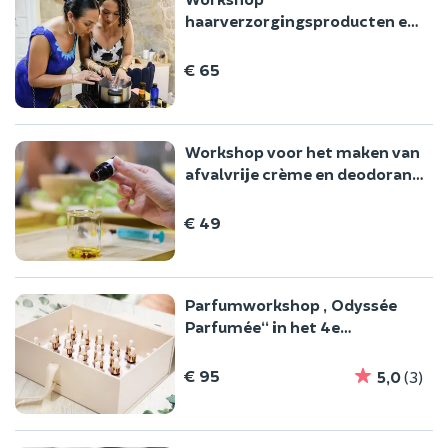
haarverzorgingsproducten en
brunch/aperitief in het 1e
arrondissement van Parijs
€ 65
Workshop voor het maken van
afvalvrije crème en deodorant
in Parijs 1
€ 49
Parfumworkshop „Odyssée
Parfumée“ in het 4e
arrondissement van Parijs
€ 95
5,0
(3)