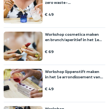
zero waste-
haarverzorgingsproducten in
Parijs 1
€ 49
Workshop cosmetica maken
en brunch/aperitief in het 1e
arrondissement van Parijs
€ 69
Workshop lippenstift maken
in het 1e arrondissement van
Parijs
€ 49
Workshop