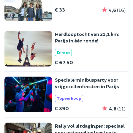
€ 33
4,6
(16)
Hardlooptocht van 21,1 km:
Parijs in één ronde!
Direct
€ 67,50
Speciale minibusparty voor
vrijgezellenfeesten in Parijs
Topverkoop
€ 390
4,8
(11)
Rally vol uitdagingen: speciaal
voor vrijgezellenfeesten in