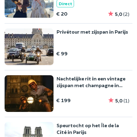
Direct
€ 20
5,0
(2)
Privétour met zijspan in Parijs
€ 99
Nachtelijke rit in een vintage
zijspan met champagne in
Parijs
€ 199
5,0
(1)
Speurtocht op het Île de la
Cité in Parijs