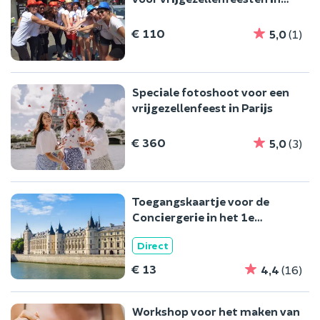
Parijs
€ 110
5,0
(1)
Speciale fotoshoot voor een
vrijgezellenfeest in Parijs
€ 360
5,0
(3)
Toegangskaartje voor de
Conciergerie in het 1e
arrondissement van Parijs
Direct
€ 13
4,4
(16)
Workshop voor het maken van