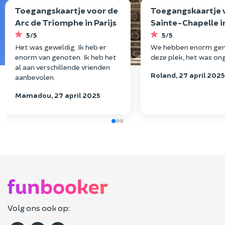
Toegangskaartje voor de
Toegangskaartje 
Sainte-Chapelle in het 1e
het kasteel Chen
arrondissement van
(37)
5/5
5/5
Parijs
We hebben enorm genoten van
Een onvergetelijk bez
deze plek, het was ongelooflijk!
dit prachtige kasteel!
dankzij de e-tickets 
Roland, 27 april 2025
we de wachtrijen. Hart
dank.
Gérard, 19 septembe
Volg ons ook op: