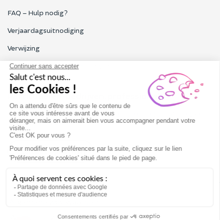
FAQ – Hulp nodig?
Verjaardagsuitnodiging
Verwijzing
Alle Funbooker-beoordelingen
Particulieren, bedrijven, professionals
Onze klantenservice is geopend van maandag tot vrijdag van
9.00 tot 18.00 uur
Contact opnemen
Algemene voorwaarden
Wettelijke vermeldingen