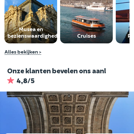
Musea en
bezienswaardigheden
Cruises
Pr
Alles bekijken >
Onze klanten bevelen ons aan!
4,8/5