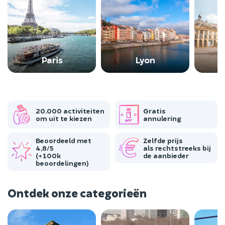
Paris
Lyon
B
20.000 activiteiten
Gratis
om uit te kiezen
annulering
Beoordeeld met
Zelfde prijs
4,8/5
als rechtstreeks bij
(+100k
de aanbieder
beoordelingen)
Ontdek onze categorieën