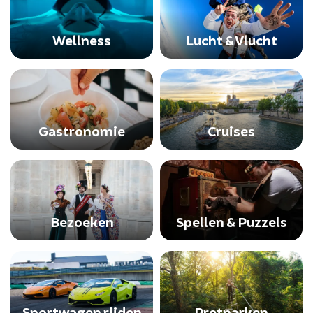
Wellness
Lucht & Vlucht
Gastronomie
Cruises
Bezoeken
Spellen & Puzzels
Sportwagen rijden
Pretparken