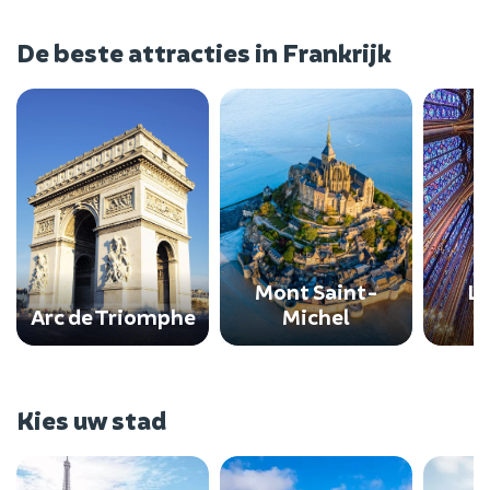
De beste attracties in Frankrijk
La
Mont Saint-
C
Michel
Arc de Triomphe
Kies uw stad