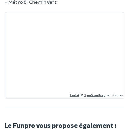
- Métro 8 : Chemin Vert
Leaflet
|
©
OpenStreetMap
contributors
Le Funpro vous propose également :