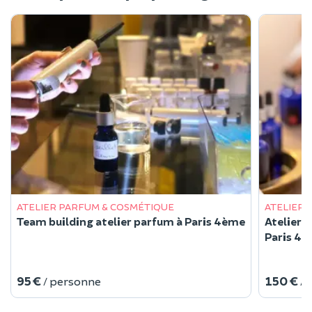
ATELIER PARFUM & COSMÉTIQUE
ATELIER 
Team building atelier parfum à Paris 4ème
Atelier 
Paris 4
95 €
150 €
/ personne
/ 