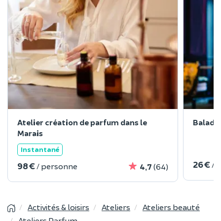
Atelier création de parfum dans le
Balade
Marais
Instantané
26 €
/ 
98 €
/ personne
4,7
(64)
Activités & loisirs
Ateliers
Ateliers beauté
Ateliers Parfum