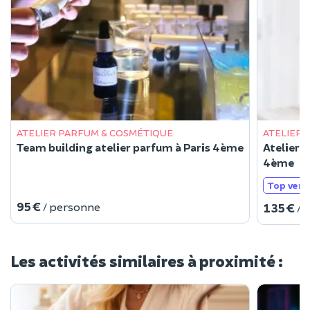
ATELIER PARFUM & COSMÉTIQUE
ATELIER 
Team building atelier parfum à Paris 4ème
Atelier 
4ème
Top vent
95 €
/ personne
135 €
/ 
Les activités similaires à proximité :