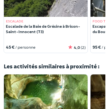
ESCALADE
FOOD TO
Escalade de la Baie de Grésine à Brison-
Escapade
Saint-Innocent (73)
du Bourg
45 €
95 €
/ personne
/ p
4,0
(2)
Les activités similaires à proximité :