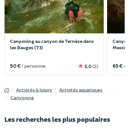
Canyoning au canyon de Ternèze dans
Canyoni
les Bauges (73)
Massif 
50 €
65 €
/ personne
/ 
5,0
(2)
Activités & loisirs
Activités aquatiques
Canyoning
Les recherches les plus populaires