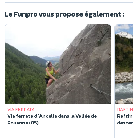
Le Funpro vous propose également :
VIA FERRATA
RAFTING
Via ferrata d'Ancelle dans la Vallée de
Rafting
Rouanne (05)
descente