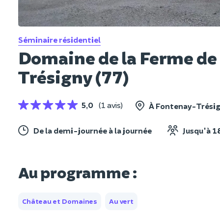
Séminaire résidentiel
Domaine de la Ferme de
Trésigny (77)
5,0
(1 avis)
À Fontenay-Trésig
De la demi-journée à la journée
Jusqu'à 1
Au programme :
Château et Domaines
Au vert