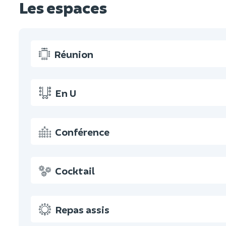
Les espaces
Réunion
En U
Conférence
Cocktail
Repas assis