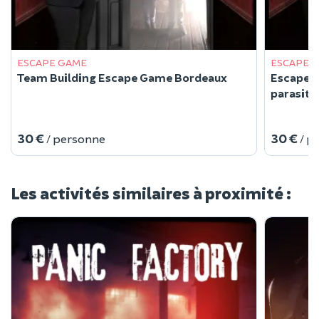
ESCAPE GAME
ESCAPE 
Team Building Escape Game Bordeaux
Escape G
parasite
30 €
30 €
/ personne
/ p
Les activités similaires à proximité :