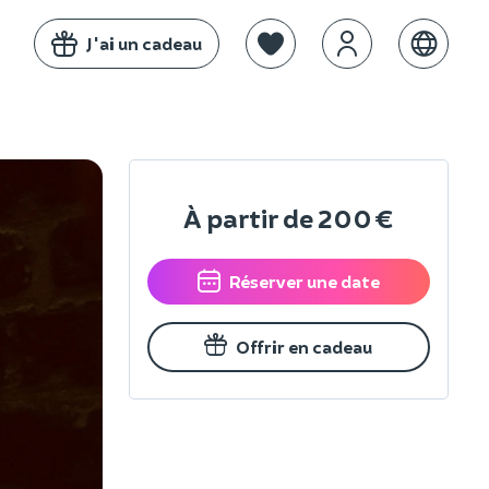
J'ai un cadeau
À partir de
200 €
Réserver une date
Offrir en cadeau