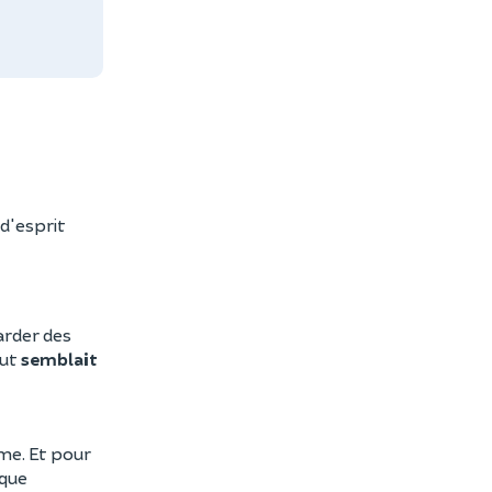
 d'esprit
arder des
out
semblait
me. Et pour
aque