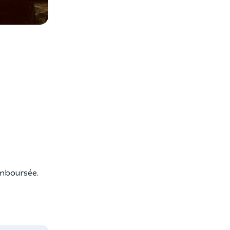
es photos
remboursée.