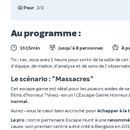
😱
Peur
: 3/3
Au programme :
1h15min
Jusqu'à 8 personnes
À pa
Tic-tac, vous avez 1 heure pour sortir de la salle de cet
d'équipe, de malice, d'analyse et de sens de l'observat
Le scénario : "Massacres"
Cet escape game est idéal pour les joueurs avides de s
films d’horreur ? Vivez-en un ! L’Escape Game Horreur 
normal
…
Aurez-vous le
cœur bien accroché pour
échapper à la
Le pro :
notre partenaire Escape Hunt à une
renommée
cause, son premier centre a été créé à Bangkok en 201