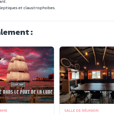
ant.
ileptiques et claustrophobes.
alement :
GAME
SALLE DE RÉUNION