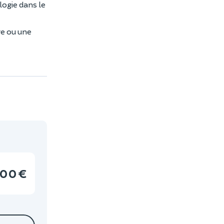
logie dans le
re ou une
00 €