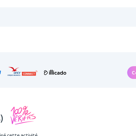
C
)
sé cette activité