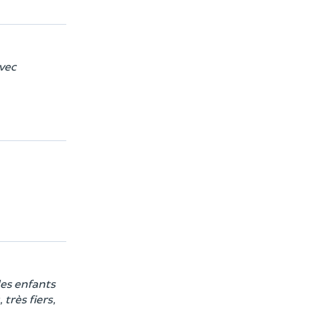
avec
des enfants
 très fiers,