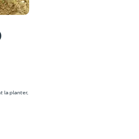
es photos
)
 la planter,