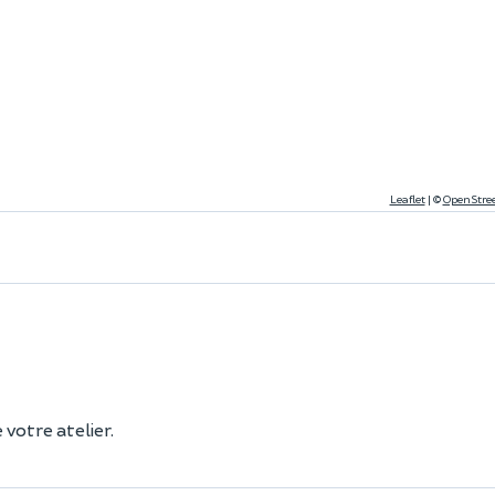
Leaflet
|
©
OpenStre
votre atelier.