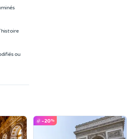
luminés
histoire
difiés ou
-20
%