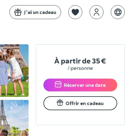
J'ai un cadeau
À partir de
35 €
/ personne
Réserver une date
Offrir en cadeau