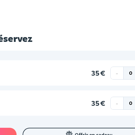
réservez
35 €
-
35 €
-
Offrir en cadeau