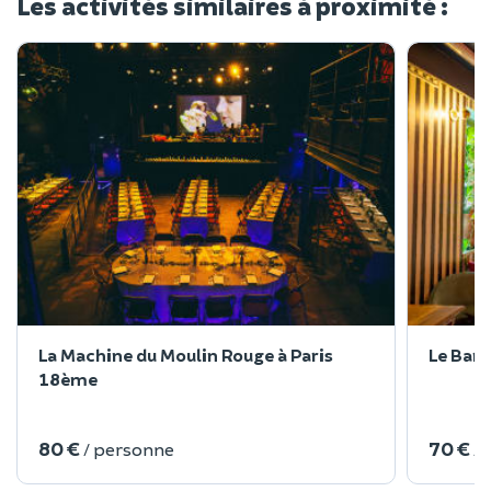
Les activités similaires à proximité :
La Machine du Moulin Rouge à Paris
Le Bar 
18ème
80 €
70 €
/ personne
/