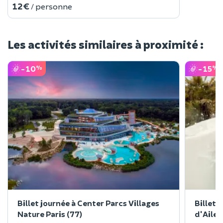
12 €
/ personne
Les activités similaires à proximité :
-10
-15
%
%
Billet journée à Center Parcs Villages
Billet 
Nature Paris (77)
d'Ailet