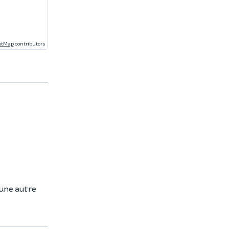
etMap
contributors
 une autre