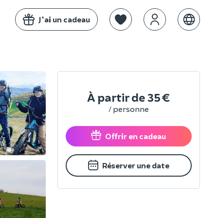
J'ai un cadeau
À partir de
35 €
/ personne
Offrir en cadeau
Réserver une date