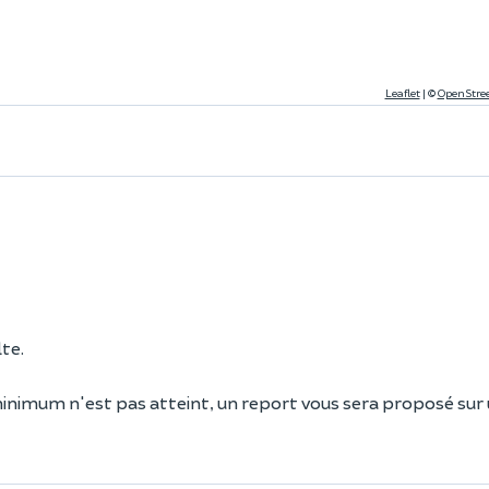
Leaflet
|
©
OpenStre
lte.
minimum n'est pas atteint, un report vous sera proposé sur