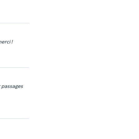
erci !
t passages