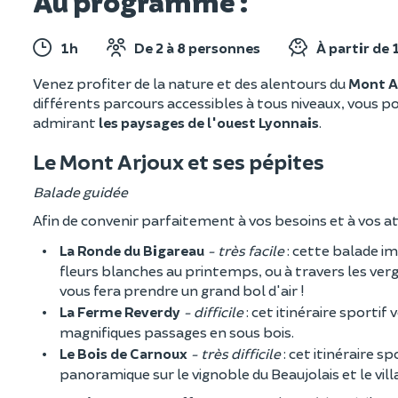
Au programme :
1h
De 2 à 8 personnes
À partir de 
Venez profiter de la nature et des alentours du
Mont A
différents parcours accessibles à tous niveaux, vous po
admirant
les paysages de l'ouest Lyonnais
.
Le Mont Arjoux et ses pépites
Balade guidée
Afin de convenir parfaitement à vos besoins et à vos a
La Ronde du Bigareau
- très facile
: cette balade im
fleurs blanches au printemps, ou à travers les ve
vous fera prendre un grand bol d'air !
La Ferme Reverdy
- difficile
: cet itinéraire sporti
magnifiques passages en sous bois.
Le Bois de Carnoux
- très difficile
: cet itinéraire 
panoramique sur le vignoble du Beaujolais et le vill