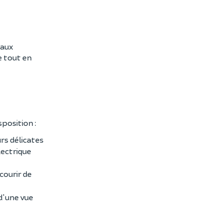
 aux
e tout en
sposition :
rs délicates
lectrique
courir de
 d'une vue