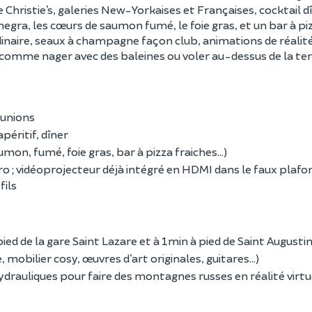
 Christie’s, galeries New-Yorkaises et Françaises, cocktail d
ra, les cœurs de saumon fumé, le foie gras, et un bar à pi
dinaire, seaux à champagne façon club, animations de réalité
s comme nager avec des baleines ou voler au-dessus de la ter
éunions
péritif, dîner
mon, fumé, foie gras, bar à pizza fraiches…)
o ; vidéoprojecteur déjà intégré en HDMI dans le faux plafon
fils
ied de la gare Saint Lazare et à 1min à pied de Saint Augustin
obilier cosy, œuvres d’art originales, guitares…)
drauliques pour faire des montagnes russes en réalité virtu