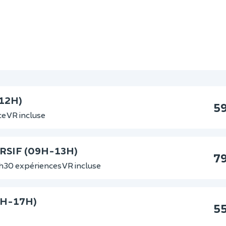
12H)
5
e VR incluse
RSIF (09H-13H)
7
h30 expériences VR incluse
4H-17H)
5