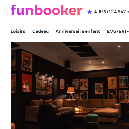
4,8/5
(124 647 a
Loisirs
Cadeau
Anniversaire enfant
EVG/EVJ