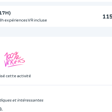
17H)
11
3h expériences VR incluse
sé cette activité
diques et intéressantes
),