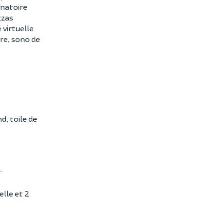
înatoire
zzas
 virtuelle
re, sono de
d, toile de
.
elle et 2