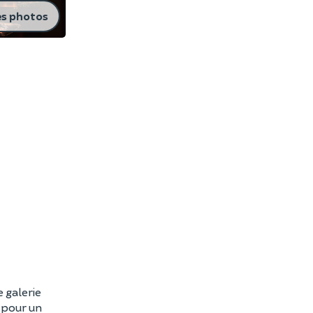
es photos
e galerie
e pour un