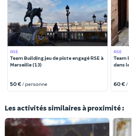
RSE
RSE
Team Building jeu de piste engagé RSE à
Team Buil
Marseille (13)
dans le M
50 €
60 €
/ personne
/ p
Les activités similaires à proximité :