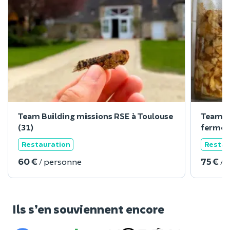
Team Building missions RSE à Toulouse
Team Bu
(31)
ferment
Restauration
Restau
60 €
75 €
/ personne
/ 
Ils s’en souviennent encore