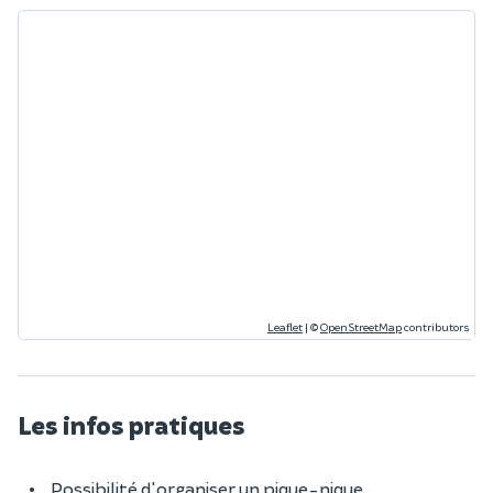
Leaflet
|
©
OpenStreetMap
contributors
Les infos pratiques
Possibilité d'organiser un pique-nique.