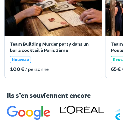
Team Building Murder party dans un
Team Bu
bar à cocktail à Paris 3ème
Poules 
Nouveau
Restau
100 €
65 €
/ personne
/ 
Ils s’en souviennent encore