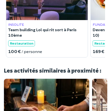
INSOLITE
FUNDAYS
Team building Lol qui rit sort à Paris
Devenez P
10ème
10)
Restauration
Restaura
100 €
169 €
/ personne
/ 
Les activités similaires à proximité :