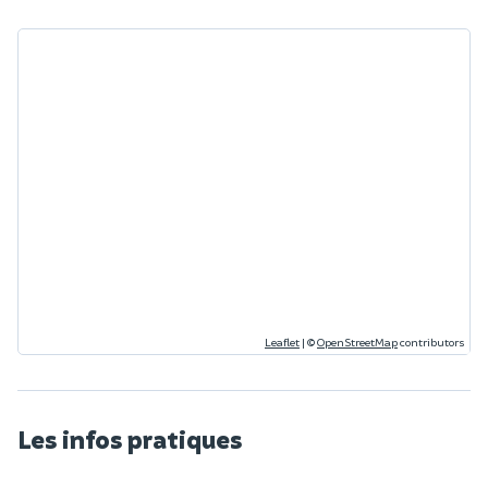
Leaflet
|
©
OpenStreetMap
contributors
Les infos pratiques