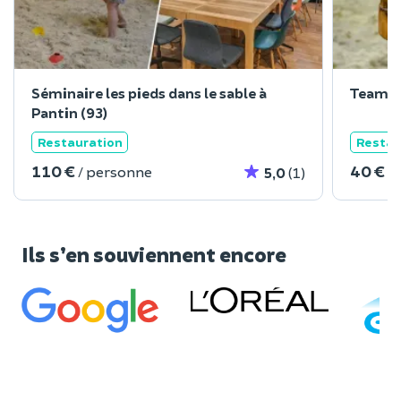
Séminaire les pieds dans le sable à
Team Bu
Pantin (93)
Restauration
Restau
110 €
40 €
/ personne
/
5,0
(1)
Ils s’en souviennent encore