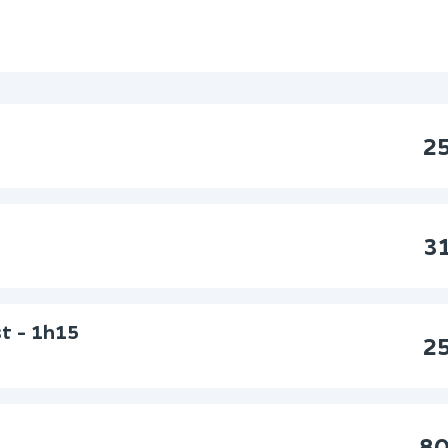
2
0
3
st - 1h15
2
80