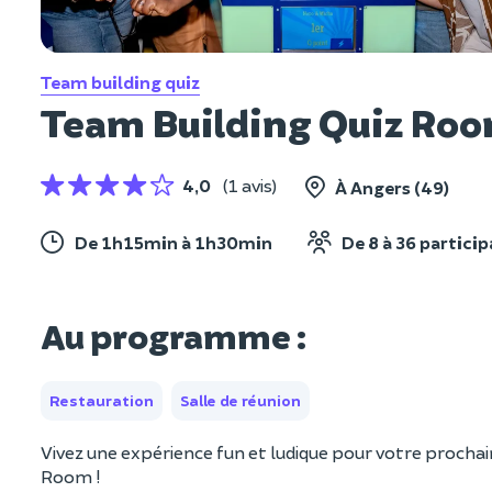
Team building quiz
Team Building Quiz Roo
4,0
(1 avis)
À Angers (49)
De 1h15min à 1h30min
De 8 à 36 partici
Au programme :
Restauration
Salle de réunion
Vivez une expérience fun et ludique pour votre prochai
Room !