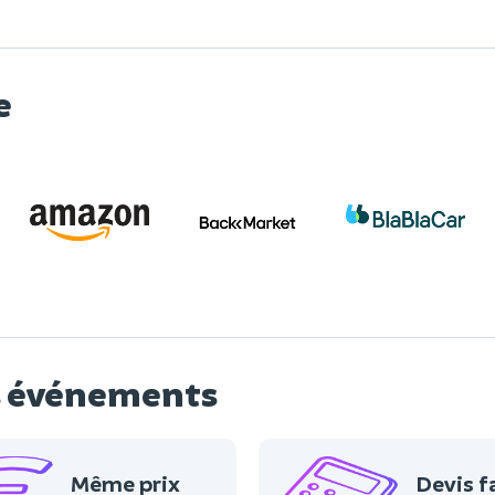
e
os événements
Même prix
Devis f