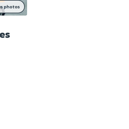
es photos
es