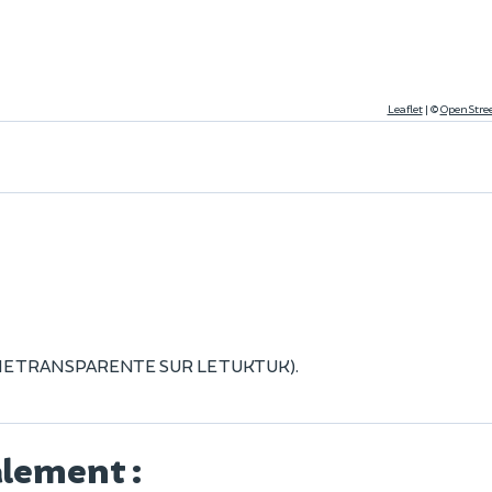
Leaflet
|
©
OpenStre
(BACHE TRANSPARENTE SUR LE TUKTUK).
alement :