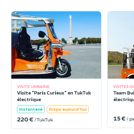
VISITE URBAINE
VISITES 
Visite "Paris Curieux" en TukTuk
Team Bui
électrique
électriq
Instantané
Dispo aujourd'hui
15 €
220 €
/ p
/ TukTuk