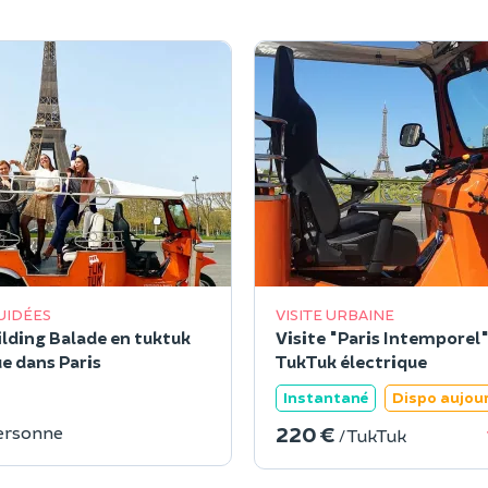
GUIDÉES
VISITE URBAINE
lding Balade en tuktuk
Visite "Paris Intemporel"
ue dans Paris
TukTuk électrique
Instantané
Dispo aujou
220 €
ersonne
/ TukTuk