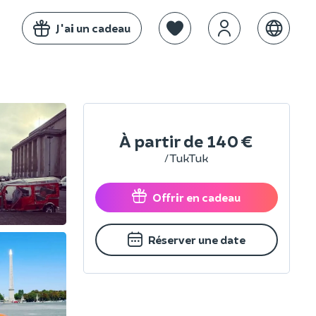
J'ai un cadeau
À partir de
140 €
/ TukTuk
Offrir en cadeau
Réserver une date