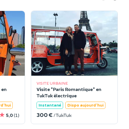
VISITE URBAINE
 en
Visite "Paris Romantique" en
TukTuk électrique
rd'hui
Instantané
Dispo aujourd'hui
300 €
5,0
(1)
/ TukTuk