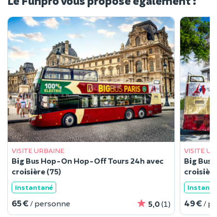
Le Funpro vous propose également :
VISITE URBAINE
VISITE U
Big Bus Hop-On Hop-Off Tours 24h avec
Big Bus 
croisière (75)
Instantané
Instant
65 €
49 €
/ personne
/ p
5,0
(1)