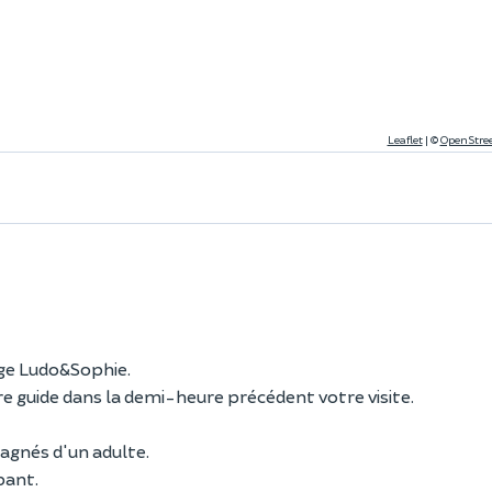
Leaflet
|
©
OpenStre
ge Ludo&Sophie.
e guide dans la demi-heure précédent votre visite.
agnés d'un adulte.
pant.