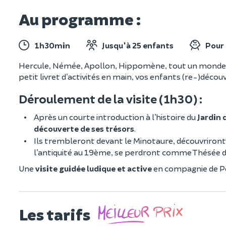
Au programme :
1h30min
Jusqu'à 25 enfants
Pour 
Hercule, Némée, Apollon, Hippomène, tout un monde
petit livret d’activités en main, vos enfants (re-)déco
Déroulement de la visite (1h30) :
Après un courte introduction à l’histoire du
Jardin 
découverte de ses trésors
.
Ils trembleront devant le Minotaure, découvriron
l’antiquité au 19ème, se perdront comme Thésée dan
Une
visite guidée ludique et active
en compagnie de Per
Les tarifs