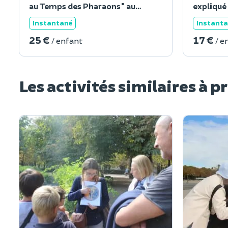
au Temps des Pharaons" au
expliqué 
Louvre
Instantané
Instant
25 €
17 €
/ enfant
/ e
Les activités similaires à p