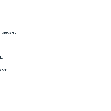
 pieds et
la
s de