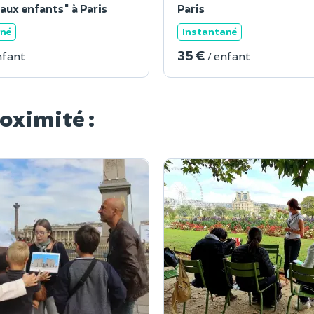
aux enfants" à Paris
Paris
ané
Instantané
35 €
nfant
/ enfant
roximité :