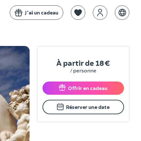
J'ai un cadeau
À partir de
18 €
/ personne
Offrir en cadeau
Réserver une date