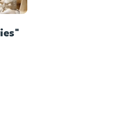
es photos
ries"