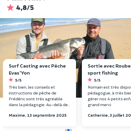
4,8/5
Surf Casting avec Pêche
Sortie avec Roube
Evas'Yon
sport fishing
5/5
5/5
Très bien, les conseils et
Romain est très dispo
instructions de pêche de
pédagogue, à très bie
Frédéric sont très agréable
gérer nos 4 petits enf
dans la pédagogie. Au-delà de
grand merci
l’activité en elle-même le
Maxime, 13 septembre 2025
Catherine, 3 juillet 2
moment est instructif et
passionnant.