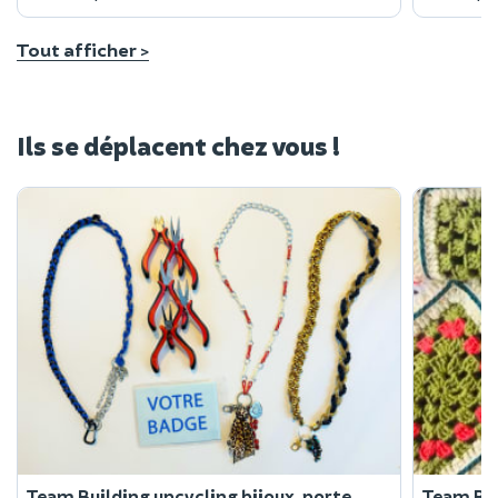
Tout afficher >
Ils se déplacent chez vous !
Team Building upcycling bijoux, porte
Team Bui