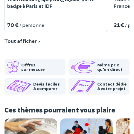
badge à Paris et IDF
France
70 €
21 €
/ personne
/ p
Tout afficher >
Offres
Même prix
sur mesure
qu'en direct
Devis faciles
Contact dédié
à comparer
à votre projet
Ces thèmes pourraient vous plaire