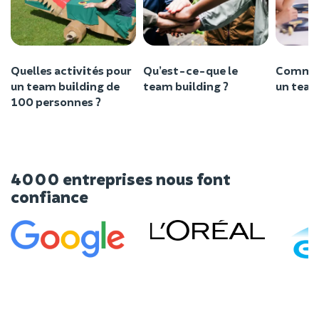
Quelles activités pour
Qu’est-ce-que le
Commen
un team building de
team building ?
un team
100 personnes ?
4000 entreprises nous font
confiance