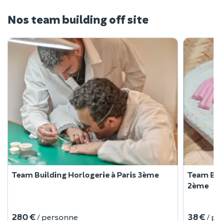
Nos team building off site
Team Building Horlogerie à Paris 3ème
Team Bui
2ème
280 €
38 €
/ personne
/ p