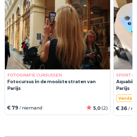
FOTOGRAFIE CURSUSSEN
SPORT C
Fotocursus in de mooiste straten van
Aquabike
Parijs
Parijs
Vandaag
€ 79
/ niemand
€ 36
5,0
(2)
/ n